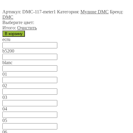
Артикул:
DMC-117-meter1
Категория:
Мулине DMC
Бренд:
DMC
Выберите цвет:
Итого:
Очистить
В корзину
ecru
b5200
blanc
01
02
03
04
05
06