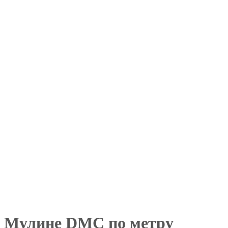
Мулине DMC по метру