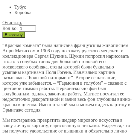
Тубус
Коробка
Очистить
Кол-во:
В корзину
“Красная комната” была написана французским живописцем
Анри Матиссом в 1908 году по заказу русского мецената и
коллекционера Сергея Щукина. Щукин попросил нарисовать
что-то в голубых тонах для Большой столовой его
московского особняка, стены которой были буквально
усыпаны картинами Поля Гогена. Изначально картина
называлась “Большой натюрморт”. Второе ее название,
которое уже забывается, – “Гармония в голубом” – связано с
цветовой гаммой работы. Первоначально фон был
голубоватым, однако, закончив работу, Матисс посчитал ее
недостаточно декоративной и залил весь фон глубоким винно-
красным цветом. Именно такой мы и можем видеть картину в
Эрмитаже сегодня.
Мы постарались превратить шедевр мирового искусства в
вашу личную картину, нарисованную нитками. Надеемся, что
вы получите удовольствие от вышивки и обязательно лично