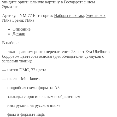
увидите оригинальную картину в Государственном
Эрмитаже.
Артикул:
NM-77
Категории:
Наборы и схемы
,
Эрмитаж x
Nitka
Бренд:
Nitka
Описание
Детали
В наборе:
— ткань равномерного переплетения 28 ct от Eva Ubelhor в
бордовом цвете /без основы (для обладателей сундуков с
запасами ткани);
— нитки DMC, 32 цвета
— иголка John James
— подробная схема формата А3
— закладка с оригинальным изображением
— инструкция на русском языке
— файл в формате .saga