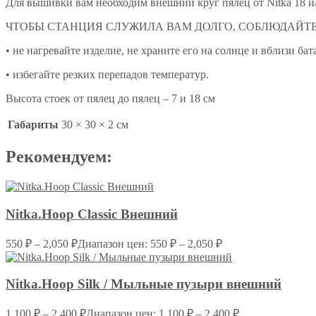
Для вышивки вам необходим внешний круг пялец от Nitka 18 и/
ЧТОБЫ СТАНЦИЯ СЛУЖИЛА ВАМ ДОЛГО, СОБЛЮДАЙТЕ
• не нагревайте изделие, не храните его на солнце и вблизи бат
• избегайте резких перепадов температур.
Высота стоек от пялец до пялец – 7 и 18 см
Габариты
30 × 30 × 2 см
Рекомендуем:
Nitka.Hoop Classic Внешний
550
₽
–
2,050
₽
Диапазон цен: 550 ₽ – 2,050 ₽
Nitka.Hoop Silk / Мыльные пузыри внешний
1,100
₽
–
2,400
₽
Диапазон цен: 1,100 ₽ – 2,400 ₽