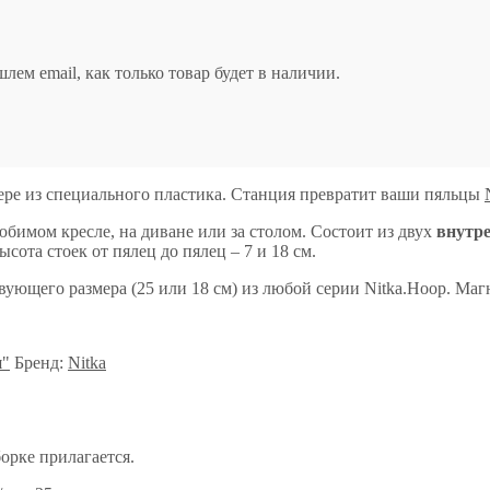
м email, как только товар будет в наличии.
ре из специального пластика. Станция превратит ваши пяльцы
имом кресле, на диване или за столом. Состоит из двух
внутр
сота стоек от пялец до пялец – 7 и 18 см.
вующего размера (25 или 18 см) из любой серии Nitka.Hoop. Маг
я"
Бренд:
Nitka
орке прилагается.