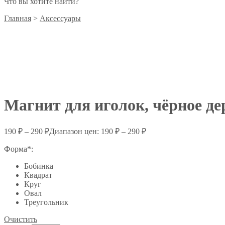
Что вы хотите найти?
Главная
>
Аксессуары
Магнит для иголок, чёрное де
190
₽
–
290
₽
Диапазон цен: 190 ₽ – 290 ₽
Форма*:
Бобинка
Квадрат
Круг
Овал
Треугольник
Очистить