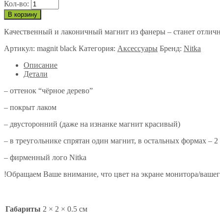
Кол-во:
В корзину
Качественный и лаконичный магнит из фанеры – станет отлич
Артикул:
magnit black
Категория:
Аксессуары
Бренд:
Nitka
Описание
Детали
– оттенок “чёрное дерево”
– покрыт лаком
– двусторонний (даже на изнанке магнит красивый)
– в треугольнике спрятан один магнит, в остальных формах – 2
– фирменный лого Nitka
!Обращаем Ваше внимание, что цвет на экране монитора/вашего
Габариты
2 × 2 × 0.5 см