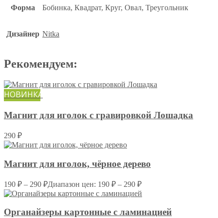
Форма
Бобинка, Квадрат, Круг, Овал, Треугольник
Дизайнер
Nitka
Рекомендуем:
НОВИНКА
Магнит для иголок с гравировкой Лошадка
290
₽
Магнит для иголок, чёрное дерево
190
₽
–
290
₽
Диапазон цен: 190 ₽ – 290 ₽
Органайзеры картонные c ламинацией