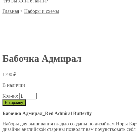
Что вы хотите найти?
Главная
>
Наборы и схемы
Бабочка Адмирал
1790
₽
В наличии
Кол-во:
В корзину
Бабочка Адмирал_Red Admiral Butterfly
Наборы для вышивания гладью созданы по дизайнам Норы Барт
дизайны английской старины позволят вам почувствовать себ