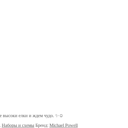
е высоки елки и ждем чудо.
✨
☺️
,
Наборы и схемы
Бренд:
Michael Powell