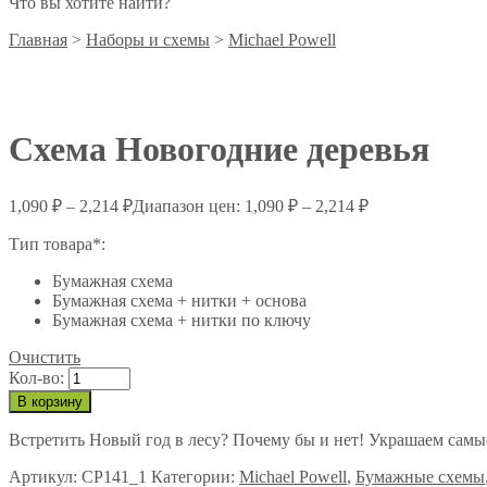
Что вы хотите найти?
Главная
>
Наборы и схемы
>
Michael Powell
Схема Новогодние деревья
1,090
₽
–
2,214
₽
Диапазон цен: 1,090 ₽ – 2,214 ₽
Тип товара*:
Бумажная схема
Бумажная схема + нитки + основа
Бумажная схема + нитки по ключу
Очистить
Кол-во:
В корзину
Встретить Новый год в лесу? Почему бы и нет! Украшаем самы
Артикул:
CP141_1
Категории:
Michael Powell
,
Бумажные схемы