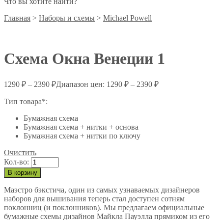
Что вы хотите найти?
Главная
>
Наборы и схемы
>
Michael Powell
Схема Окна Венеции 1
1290
₽
–
2390
₽
Диапазон цен: 1290 ₽ – 2390 ₽
Тип товара*:
Бумажная схема
Бумажная схема + нитки + основа
Бумажная схема + нитки по ключу
Очистить
Кол-во:
В корзину
Маэстро бэкстича, один из самых узнаваемых дизайнеров
наборов для вышивания теперь стал доступен сотням
поклонниц (и поклонников). Мы предлагаем официальные
бумажные схемы дизайнов Майкла Пауэлла прямиком из его